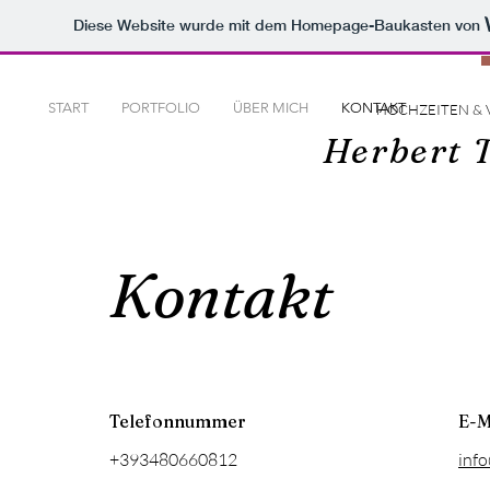
Diese Website wurde mit dem Homepage-Baukasten von
START
PORTFOLIO
ÜBER MICH
KONTAKT
HOCHZEITEN & 
Herbert 
Kontakt
Telefonnummer
E-M
+393480660812
inf